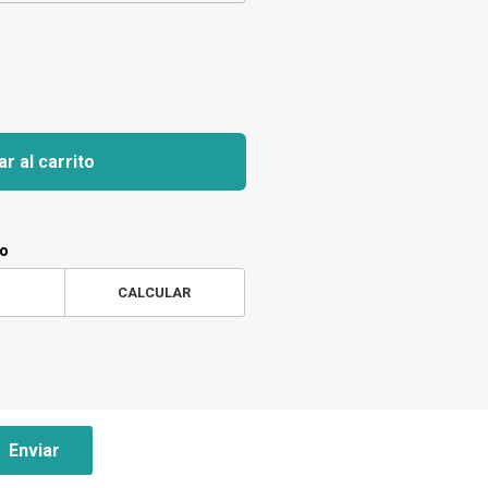
r al carrito
ío
CALCULAR
Enviar