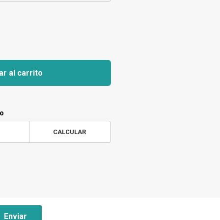
r al carrito
ío
CALCULAR
Enviar