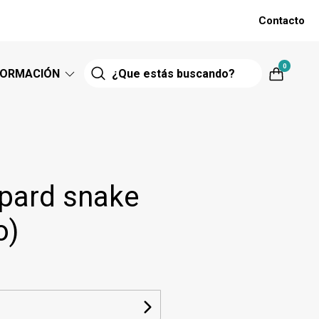
Contacto
0
FORMACIÓN
opard snake
o)