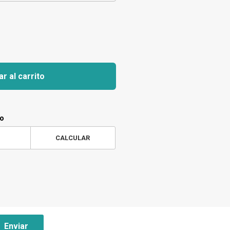
r al carrito
ío
CALCULAR
Enviar